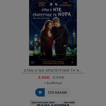
ΟΤΑΝ Ο ΝΙΚ ΕΡΩΤΕΥΤΗΚΕ ΤΗ ΝΟΡΑ - NICK AND NORAH S INFINITE PLAYLIST DVD USED
3.00€
6.00€
✓
Διαθέσιμο
ΣΤΟ ΚΑΛΑΘΙ