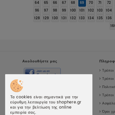
64
65
66
67
68
69
70
71
72
96
97
98
99
100
101
102
103
104
128
129
130
131
132
133
134
135
136
16
Ακολουθήστε μας
Πληροφ
Τρόποι
Τρόποι
Συνεργασίες
Πολιτι
Τρόποι
Τα cookies είναι σημαντικά για την
εύρυθμη λειτουργία του shophere.gr
Ασφάλε
και για την βελτίωση της online
Όροι χ
εμπειρία σας.