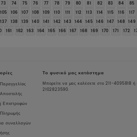
73
74
75
76
77
78
79
80
81
82
83
84
85
105
106
107
108
109
110
111
112
113
114
115
116
117
137
138
139
140
141
142
143
144
145
146
147
148
149
0
161
162
163
164
165
166
167
168
169
170
171
172
1
ορίες
Το φυσικό μας κατάστημα
Μπορείτε να μας καλέσετε στο 211-4095818 ή
 Παραγγελίας
2102823590.
 Αποστολής
κή Επιστροφών
 Πληρωμής
ια συναλλαγών
ρήσης