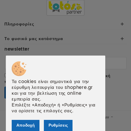
Πληροφορίες
+
Το φυσικό μας κατάστημα
+
newsletter
Αποδέχομαι τους
όρους χρήσης
και την
πολιτική
Τα cookies είναι σημαντικά για την
προσωπικών δεδομένων
.
εύρυθμη λειτουργία του shophere.gr
ΕΓΓΡΑΦΗ
και για την βελτίωση της online
εμπειρία σας.
Επιλέξτε «Αποδοχή» ή «Ρυθμίσεις» για
να ορίσετε τις επιλογές σας.
© 2026 shophere.gr | Κατασκευή ιστοσελίδων -
qualityweb.gr
Αποδοχή
Ρυθμίσεις