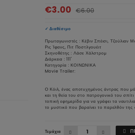
€3.00
€6.00
✓
Διαθέσιμο
Πρωταγωνιστές : Κέβιν Σπέισι, Τζούλιαν Μ
Ρις Ίφανς, Πιτ Ποστλγουέιτ
Σκηνοθέτης : Λάσε Χάλστρομ
Διάρκεια : 111'
Κατηγορία : ΚΟΙΝΩΝΙΚΑ
Movie Trailer:
Ο Κόιλ, ένας αποτυχημένος άντρας που μό
και τη θεία του στο πατρογονικό του σπίτ
τοπική εφημερίδα για να γράφει τα ναυτιλι
το μυστικό που βαραίνει το παρελθόν της ο
Π
Τεμάχια