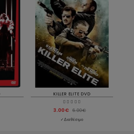
D
KILLER ELITE DVD
KISS
3.00€
6.00€
✓
Διαθέσιμο