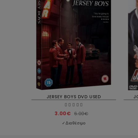
JERSEY BOYS DVD USED
J
3.00€
6.00€
✓
Διαθέσιμο