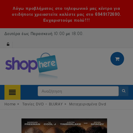
Λόγω προβλήματος στο τηλεφωνικό μας κέντρο για
οτιδήποτε χρειαστείτε καλέστε μας στο 6949172690.
Ευχαριστούμε πολύ!!!
Δευτέρα έως Παρασκευή 10:00 με 18:00
.
»
»
Home
Ταινίες DVD - BLURAY
Μεταχειρισμένα Dvd