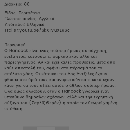
Διάρκεια: 88
Είδος: Περιπέτεια
Γλώσσα ταινίας: Αγγλικά
Υπότιτλοι: Ελληνικά
Trailer:
youtu.be/SkX1VuXLRSc
Περιγραφή
Ο Hancock είναι ένας σούπερ ήρωας σε σύγχυση,
ευέξαπτος, κατσούφης, σαρκαστικός αλλά και
παρεξηγημένος. Αν και έχει καλές προθέσεις, μετά από
κάθε αποστολή του, αφήνει στο πέρασμά του το
απόλυτο χάος. Οι κάτοικοι του Λος Άντζελες έχουν
φθάσει στα όριά τους και αναρωτιούνται τι κακό έχουν
κάνει για να τους αξίζει αυτός ο άθλιος σούπερ ήρωας.
Όλα όμως αλλάζουν, όταν ο Hancock γνωρίζει έναν
υπεύθυνο δημοσίων σχέσεων, αλλά και την εκρηκτική
σύζυγο του (Σαρλίζ Θερόν) η οποία τον θεωρεί χαμένη
υπόθεση…