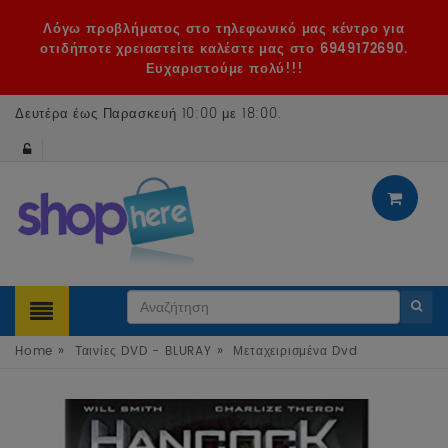
Λόγω προβλήματος στο τηλεφωνικό μας κέντρο για
οτιδήποτε χρειαστείτε καλέστε μας στο 6949172690.
Ευχαριστούμε πολύ!!!
Δευτέρα έως Παρασκευή 10:00 με 18:00
.
»
»
Home
Ταινίες DVD - BLURAY
Μεταχειρισμένα Dvd