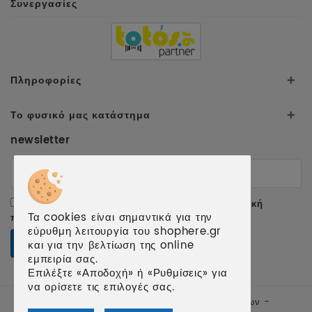
Συνεργασίες
Πληροφορίες
+
Το φυσικό μας κατάστημα
+
newsletter
Αποδέχομαι τους
όρους χρήσης
και την
πολιτική
Τα cookies είναι σημαντικά για την
προσωπικών δεδομένων
.
εύρυθμη λειτουργία του shophere.gr
ΕΓΓΡΑΦΗ
και για την βελτίωση της online
εμπειρία σας.
Επιλέξτε «Αποδοχή» ή «Ρυθμίσεις» για
να ορίσετε τις επιλογές σας.
© 2026 shophere.gr | Κατασκευή ιστοσελίδων -