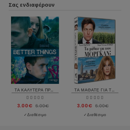
Σας ενδιαφέρουν
ΤΑ ΚΑΛΥΤΕΡΑ ΠΡΑΓΜΑΤΑ - BETTER THINGS DVD USED
ΤΑ ΜΑΘΑΤΕ ΓΙΑ ΤΟΥΣ ΜΟΡΓΚΑΝ - DID YOU HEAR ABOUT THE MORGANS? DVD
3.00€
3.00€
6.00€
6.00€
✓
Διαθέσιμο
✓
Διαθέσιμο