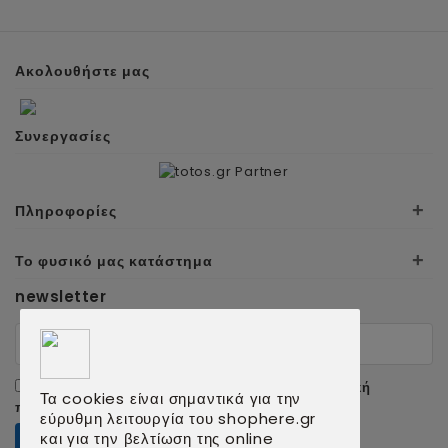
Ακολουθήστε μας
Συνεργασίες
+
Πληροφορίες
+
Το φυσικό μας κατάστημα
newsletter
Αποδέχομαι τους
όρους χρήσης
και την
πολιτική
Τα cookies είναι σημαντικά για την
προσωπικών δεδομένων
.
εύρυθμη λειτουργία του shophere.gr
και για την βελτίωση της online
ΕΓΓΡΑΦΗ