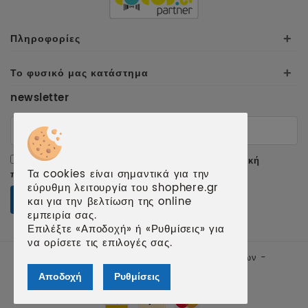
Πληροφορίες
+
Το φυσικό μας κατάστημα
+
newsletter
Αποδέχομαι τους
όρους χρήσης
και την
πολιτική
Τα cookies είναι σημαντικά για την
προσωπικών δεδομένων
.
εύρυθμη λειτουργία του shophere.gr
ΕΓΓΡΑΦΗ
και για την βελτίωση της online
εμπειρία σας.
Επιλέξτε «Αποδοχή» ή «Ρυθμίσεις» για
να ορίσετε τις επιλογές σας.
© 2026 shophere.gr | Κατασκευή ιστοσελίδων -
qualityweb.gr
Αποδοχή
Ρυθμίσεις