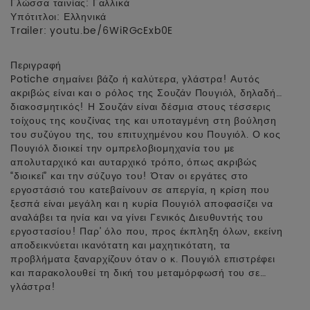
Γλώσσα ταινίας: Γαλλικά
Υπότιτλοι: Ελληνικά
Trailer:
youtu.be/6WiRGcExb0E
Περιγραφή
Potiche σημαίνει βάζο ή καλύτερα, γλάστρα! Αυτός
ακριβώς είναι και ο ρόλος της Σουζάν Πουγιόλ, δηλαδή…
διακοσμητικός! Η Σουζάν είναι δέσμια στους τέσσερις
τοίχους της κουζίνας της και υποταγμένη στη βούληση
του συζύγου της, του επιτυχημένου κου Πουγιόλ. Ο κος
Πουγιόλ διοικεί την ομπρελοβιομηχανία του με
απολυταρχικό και αυταρχικό τρόπο, όπως ακριβώς
“διοικεί” και την σύζυγο του! Όταν οι εργάτες στο
εργοστάσιό του κατεβαίνουν σε απεργία, η κρίση που
ξεσπά είναι μεγάλη και η κυρία Πουγιόλ αποφασίζει να
αναλάβει τα ηνία και να γίνει Γενικός Διευθυντής του
εργοστασίου! Παρ’ όλο που, προς έκπληξη όλων, εκείνη
αποδεικνύεται ικανότατη και μαχητικότατη, τα
προβλήματα ξαναρχίζουν όταν ο κ. Πουγιόλ επιστρέφει
και παρακολουθεί τη δική του μεταμόρφωσή του σε…
γλάστρα!