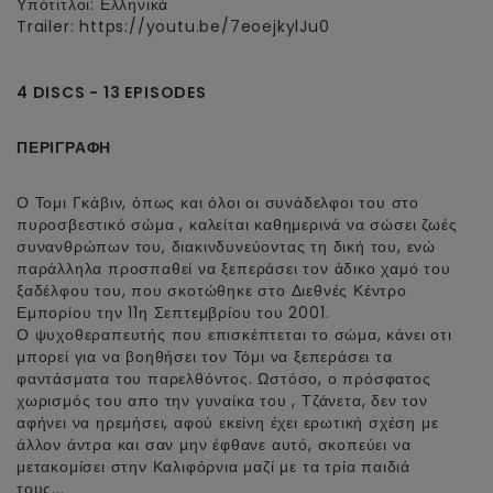
Υπότιτλοι: Ελληνικά
Trailer: https://youtu.be/7eoejkylJu0
4 DISCS - 13 EPISODES
ΠΕΡΙΓΡΑΦΗ
Ο Τομι Γκάβιν, όπως και όλοι οι συνάδελφοι του στο
πυροσβεστικό σώμα , καλείται καθημερινά να σώσει ζωές
συνανθρώπων του, διακινδυνεύοντας τη δική του, ενώ
παράλληλα προσπαθεί να ξεπεράσει τον άδικο χαμό του
ξαδέλφου του, που σκοτώθηκε στο Διεθνές Κέντρο
Εμπορίου την 11η Σεπτεμβρίου του 2001.
Ο ψυχοθεραπευτής που επισκέπτεται το σώμα, κάνει οτι
μπορεί για να βοηθήσει τον Τόμι να ξεπεράσει τα
φαντάσματα του παρελθόντος. Ωστόσο, ο πρόσφατος
χωρισμός του απο την γυναίκα του , Τζάνετα, δεν τον
αφήνει να ηρεμήσει, αφού εκείνη έχει ερωτική σχέση με
άλλον άντρα και σαν μην έφθανε αυτό, σκοπεύει να
μετακομίσει στην Καλιφόρνια μαζί με τα τρία παιδιά
τους...