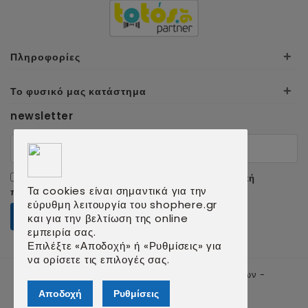
+
Πληροφορίες
+
Το φυσικό μας κατάστημα
newsletter
Αποδέχομαι τους
όρους χρήσης
και την
πολιτική
Τα cookies είναι σημαντικά για την
προσωπικών δεδομένων
.
εύρυθμη λειτουργία του shophere.gr
ΕΓΓΡΑΦΗ
και για την βελτίωση της online
εμπειρία σας.
Επιλέξτε «Αποδοχή» ή «Ρυθμίσεις» για
να ορίσετε τις επιλογές σας.
© 2026 shophere.gr | Κατασκευή ιστοσελίδων -
qualityweb.gr
Αποδοχή
Ρυθμίσεις