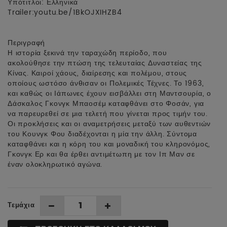
Υπότιτλοι: Ελληνικά
Trailer:
youtu.be/1BkOJXIHZB4
Περιγραφή
H ιστορία ξεκινά την ταραχώδη περίοδο, που
ακολούθησε την πτώση της τελευταίας Δυναστείας της
Κίνας. Καιροί χάους, διαίρεσης και πολέμου, στους
οποίους ωστόσο άνθισαν οι Πολεμικές Τέχνες. Το 1963,
και καθώς οι Ιάπωνες έχουν εισβάλλει στη Μαντσουρία, ο
Δάσκαλος Γκονγκ Μπαοσέμ καταφθάνει στο Φοσάν, για
να παρευρεθεί σε μια τελετή που γίνεται προς τιμήν του.
Οι προκλήσεις και οι αναμετρήσεις μεταξύ των αυθεντιών
του Κουνγκ Φου διαδέχονται η μία την άλλη. Σύντομα
καταφθάνει και η κόρη του και μοναδική του κληρονόμος,
Γκονγκ Ερ και θα έρθει αντιμέτωπη με τον Ιπ Μαν σε
έναν ολοκληρωτικό αγώνα.
Τεμάχια